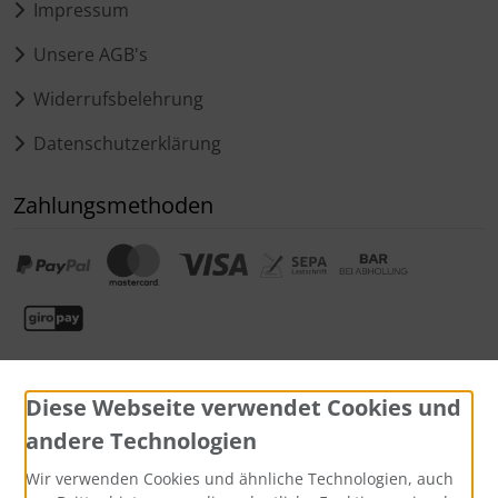
Impressum
Unsere AGB's
Widerrufsbelehrung
Datenschutzerklärung
Zahlungsmethoden
Diese Webseite verwendet Cookies und
andere Technologien
Wir verwenden Cookies und ähnliche Technologien, auch
Widerrufsformular