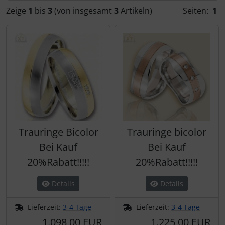
Zeige
1
bis
3
(von insgesamt
3
Artikeln)
Seiten:
1
Obaku
Riedenschild
Wanduhren
Pulsar
S.Oliver
Regent
Sonderangebote
S.Oliver
Swatch
Thunderbirds
Trauringe Bicolor
Trauringe bicolor
Bei Kauf
Bei Kauf
20%Rabatt!!!!!
20%Rabatt!!!!!
Details
Details
Lieferzeit:
3-4 Tage
Lieferzeit:
3-4 Tage
1.098,00 EUR
1.225,00 EUR