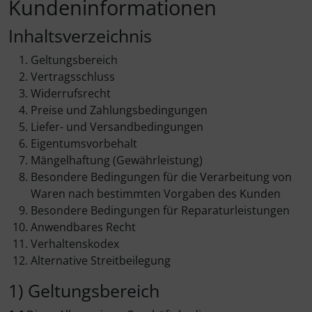
Kundeninformationen
Obaku
Riedenschild
Wanduhren
Silberringe
Inhaltsverzeichnis
Geltungsbereich
Pulsar
S.Oliver
Trauringe
Vertragsschluss
Widerrufsrecht
Regent
Sonderangebote
Preise und Zahlungsbedingungen
Liefer- und Versandbedingungen
S.Oliver
Swatch
Eigentumsvorbehalt
Mängelhaftung (Gewährleistung)
Thunderbirds
Besondere Bedingungen für die Verarbeitung von
Waren nach bestimmten Vorgaben des Kunden
Besondere Bedingungen für Reparaturleistungen
Anwendbares Recht
Verhaltenskodex
Alternative Streitbeilegung
1) Geltungsbereich