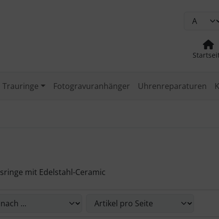
Startsei
Trauringe
Fotogravuranhänger
Uhrenreparaturen
K
sringe mit Edelstahl-Ceramic
Sie die nachfolgenden Artikel umsortieren und zwischen ein