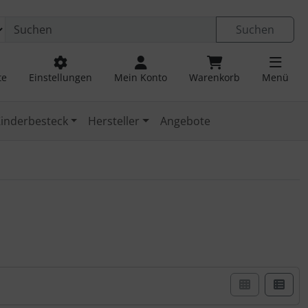
Suchen
te
Einstellungen
Mein Konto
Warenkorb
Menü
inderbesteck
Hersteller
Angebote
er Box- oder Listenansicht wählen.