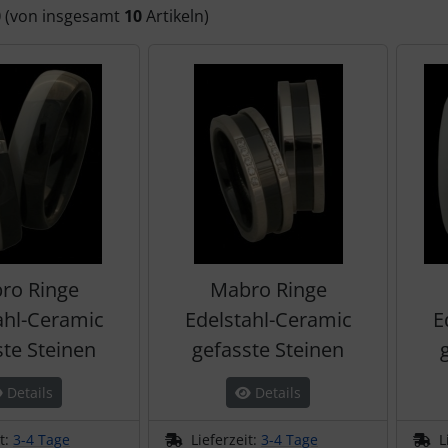
0
(von insgesamt
10
Artikeln)
ro Ringe
Mabro Ringe
ahl-Ceramic
Edelstahl-Ceramic
E
ste Steinen
gefasste Steinen
Details
Details
it:
3-4 Tage
Lieferzeit:
3-4 Tage
L