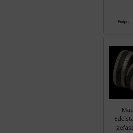
Endpreis
Mab
Edelst
gefas