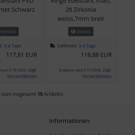
delstahl PVD
Ringe Edelstahl, matt,
htet Schwarz
28 Zirkonia
weiss,7mm breit
Details
Details
it:
3-4 Tage
Lieferzeit:
3-4 Tage
117,81 EUR
118,88 EUR
zzgl.
zzgl.
 nach § 19 UStG.
Endpreis nach § 19 UStG.
Versandkosten
Versandkosten
0
(von insgesamt
10
Artikeln)
Informationen