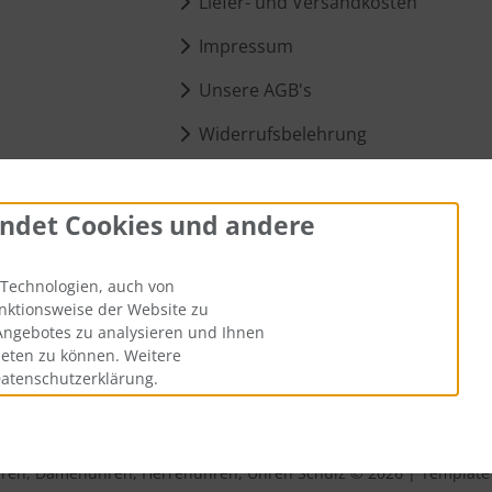
Liefer- und Versandkosten
Impressum
Unsere AGB's
Widerrufsbelehrung
Datenschutzerklärung
ndet Cookies und andere
lar
ungen
Technologien, auch von
unktionsweise der Website zu
Angebotes zu analysieren und Ihnen
ieten zu können. Weitere
Datenschutzerklärung.
ntsprechen dem bisherigen Preis bei Uhrenreparaturen, Damenuh
ren, Damenuhren, Herrenuhren, Uhren Schulz © 2026 | Template 