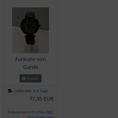
Obaku
Silberringe
Pulsar
Trauringe
Regent
S.Oliver
Funkuhr von
Garde
Details
Lieferzeit:
3-4 Tage
77,35 EUR
zzgl.
Endpreis nach § 19 UStG.
Versandkosten