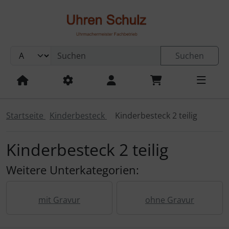
Sprungnavigation
Springe zum Inhalt
Springe zur Navigation
Springe zum Login-Button
Suchen
Damenuhren
Aristo
Boccia
Schwarzwald
von Rombach & Haas
Golfuhr
von Atlanta
für Damen
von Atlanta
Für Armbanduhren
Atlanta
Armbanduhren
Maurice Lacroix
Anhänger
Edelstahl
Anhänger Gold
Edelstahl
Bernstein
Armbändchen
Banane
Mabro
Rauschmayer
Gold
mit Gravur
mit Gravur
mit Gravur
mit Gravur
mit Gravur
mit Gravur
Bogner
Springe zum Button für Einstellungen
Springe zu den allgemeinen Informationen
Beinhard
Herrenuhren
Eichmüller
von Stieber
Für Taschenuhren
von AMS
Gold
Armschmuck
Leder
Edelstahl
Bauchnabelpiercing
von Rauschmayer
Silber Platiniert
ohne Gravur
ohne Gravur
ohne Gravur
ohne Gravur
ohne Gravur
ohne Gravur
Swatch
Startseite
Kinderbesteck
Kinderbesteck 2 teilig
Boccia
Fossil
Kuckucksuhren
von Hermle
Silber
Silber
Halsschmuck
Edelsteinschmuck
Tunnel
Stahl-Gold
Kinderbesteck 2 teilig
Eichmüller
Gardè
Küchenuhren
Goldschmuck
Kinderschmuck
Titan-Silber-Gold
Weitere Unterkategorien:
Fossil
GUB Glashütte
Taschenuhren
Perlenschmuck
Ohrschmuck
Garde
Obaku
Tischuhren
Silberschmuck
Piercing
mit Gravur
ohne Gravur
JVD
Regent
Uhrenvitrinen
Ringe Titan-Carbon mit Diamant