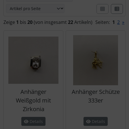
Obaku
Riedenschild
Wanduhren
Zeige
1
bis
20
(von insgesamt
22
Artikeln)
Seiten:
1
2
»
Pulsar
S.Oliver
Regent
Sonderangebote
S.Oliver
Swatch
Thunderbirds
Anhänger
Anhänger Schütze
Weißgold mit
333er
Zirkonia
Details
Details