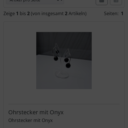
Obaku
Riedenschild
Wanduhren
Zeige
1
bis
2
(von insgesamt
2
Artikeln)
Seiten:
1
Pulsar
S.Oliver
Regent
Sonderangebote
S.Oliver
Swatch
Thunderbirds
Ohrstecker mit Onyx
Ohrstecker mit Onyx