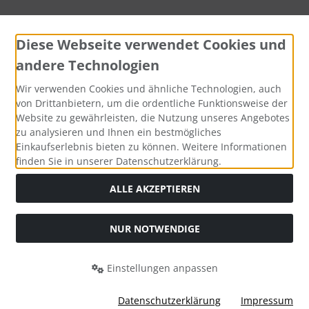
Diese Webseite verwendet Cookies und
andere Technologien
Wir verwenden Cookies und ähnliche Technologien, auch
Widerrufsformular
von Drittanbietern, um die ordentliche Funktionsweise der
Website zu gewährleisten, die Nutzung unseres Angebotes
zu analysieren und Ihnen ein bestmögliches
Einkaufserlebnis bieten zu können. Weitere Informationen
finden Sie in unserer Datenschutzerklärung.
ALLE AKZEPTIEREN
NUR NOTWENDIGE
Die durchgestrichenen Preise entsprechen dem bisherigen
Preis bei Uhrenreparaturen, Damenuhren, Herrenuhren,
Uhren Schulz.
Einstellungen anpassen
Uhrenreparaturen, Damenuhren, Herrenuhren, Uhren Schulz
© 2026 | Template © 2026 by Karl
Datenschutzerklärung
Impressum