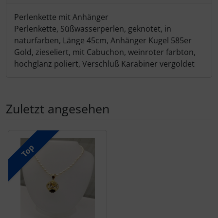
Produktbeschreibung
Perlenkette mit Anhänger
Perlenkette, Süßwasserperlen, geknotet, in
naturfarben, Länge 45cm, Anhänger Kugel 585er
Gold, zieseliert, mit Cabuchon, weinroter farbton,
hochglanz poliert, Verschluß Karabiner vergoldet
Zuletzt angesehen
Es folgt ein Produktslider - navigieren Sie mit der Tab-Tas
Top