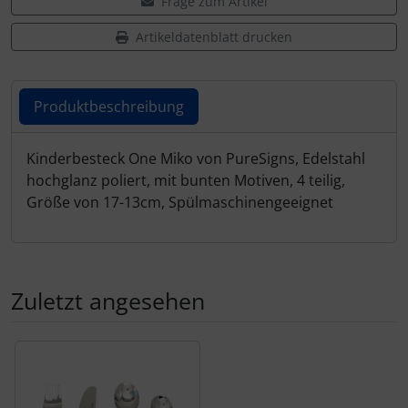
Frage zum Artikel
Artikeldatenblatt drucken
Produktbeschreibung
Produktbeschreibung
Kinderbesteck One Miko von PureSigns, Edelstahl
hochglanz poliert, mit bunten Motiven, 4 teilig,
Größe von 17-13cm, Spülmaschinengeeignet
Zuletzt angesehen
Es folgt ein Produktslider - navigieren Sie mit der Tab-Tas